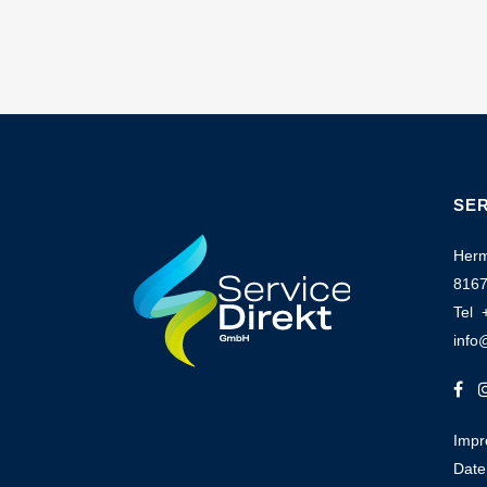
SER
Herm
8167
Tel 
info
Imp
Date